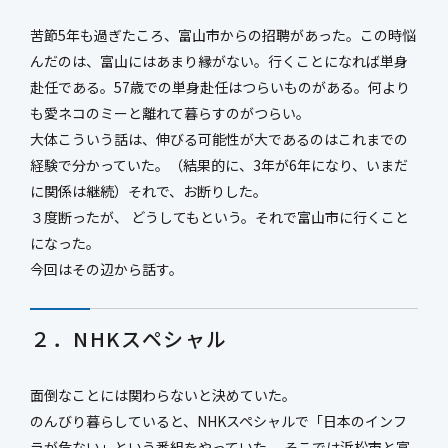
新社屋特設ページ
苦節5年も過ぎたころ、富山市からの招聘があった。この時悩
んだのは、富山にはあまり縁がない。行くことになれば単身
赴任である。57歳での単身赴任はつらいものがある。何より
も愛ネコのミーと離れて暮らすのがつらい。
まちづくり・
社会基盤整備事業
大体こういう話は、伸びる可能性が大であるのはこれまでの
官民連携事業
経験で分かっていた。（結果的に、3年が6年になり、いまだ
防災マネジメント事業
インフラ保全事業
に関係は継続）それで、お断りした。
環境調査事業
ハイウェイ事業
３度断ったが、 どうしてもという。それで富山市に行くこと
になった。
今回はその辺から話す。
２．NHKスペシャル
面倒なことには関わらないと決めていた。
のんびり暮らしていると、NHKスペシャルで「日本のインフ
ラが危ない」という番組をやっていた 。そこでは浜松市と富