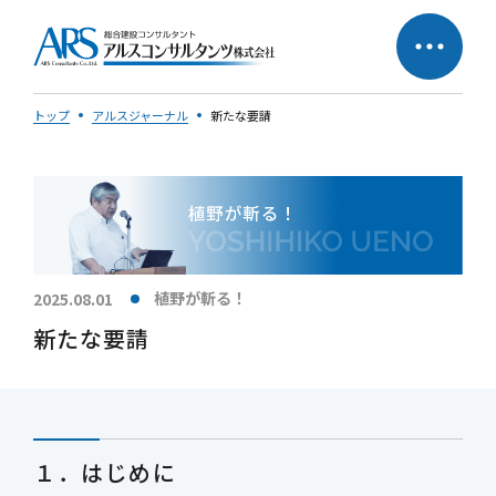
トップ
アルスジャーナル
新たな要請
サステナビリティへの
企業理念
取り組み
社長メッセージ
植野が斬る！
2025.08.01
新たな要請
会社概要
営業所一覧
１．はじめに
会社の歩み
50周年特設ページ