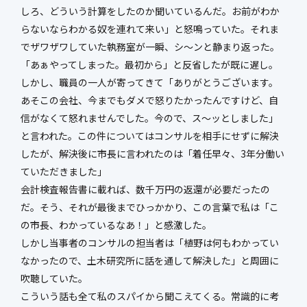
しろ、どういう計算をしたのか聞いているんだ。お前がわか
らないならわかる奴を連れて来い」と怒鳴っていた。それま
でザワザワしていた執務室が一瞬、シ～ンと静まり返った。
「あぁやってしまった。最初から」と反省したが既に遅し。
しかし、職員の一人が寄ってきて「ありがとうございます。
あそこの会社、今までもダメで怒りたかったんですけど、自
信がなくて怒れませんでした。今ので、ス～ッとしました」
と言われた。この件についてはコンサルを相手にせずに解決
したが、解決後に市長に言われたのは「着任早々、3年分働い
ていただきました」
会計検査報告書に載れば、数千万円の返還が必要だったの
だ。そう、それが最後までひっかかり、この言葉で私は「こ
の市長、わかっているなあ！」と感激した。
しかし当事者のコンサルの担当者は「植野は何もわかってい
なかったので、土木研究所に話を通して解決した」と周囲に
吹聴していた。
こういう話も全て私のスパイから聞こえてくる。常識的に考