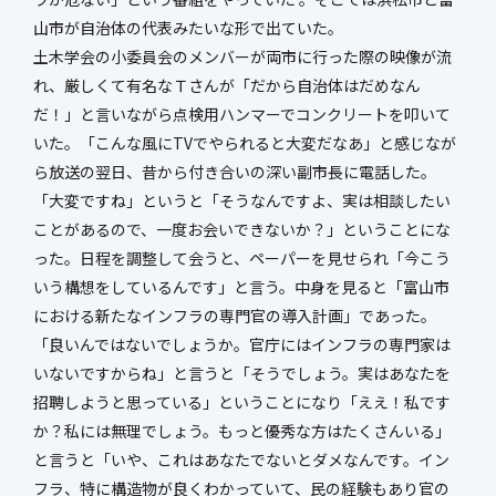
山市が自治体の代表みたいな形で出ていた。
土木学会の小委員会のメンバーが両市に行った際の映像が流
れ、厳しくて有名なＴさんが「だから自治体はだめなん
だ！」と言いながら点検用ハンマーでコンクリートを叩いて
いた。「こんな風にTVでやられると大変だなあ」と感じなが
ら放送の翌日、昔から付き合いの深い副市長に電話した。
「大変ですね」というと「そうなんですよ、実は相談したい
ことがあるので、一度お会いできないか？」ということにな
った。日程を調整して会うと、ペーパーを見せられ「今こう
いう構想をしているんです」と言う。中身を見ると「富山市
における新たなインフラの専門官の導入計画」であった。
「良いんではないでしょうか。官庁にはインフラの専門家は
いないですからね」と言うと「そうでしょう。実はあなたを
招聘しようと思っている」ということになり「ええ！私です
か？私には無理でしょう。もっと優秀な方はたくさんいる」
と言うと「いや、これはあなたでないとダメなんです。イン
フラ、特に構造物が良くわかっていて、民の経験もあり官の