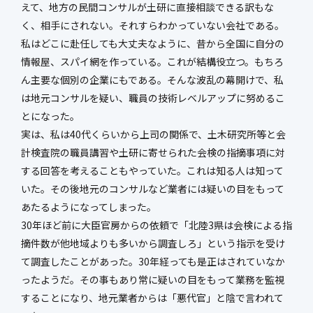
えて、地方の民間コンサルが土研に直接相談できる訳もな
く、相手にされない。それすらわかっていない会社である。
私はどこに赴任しても大丈夫なように、昔から全国に自分の
情報屋、スパイ網を作っている。これが結構役立つ。もちろ
ん主要な個別の企業にもである。そんな波乱の幕開けで、私
は地元コンサルを疑い、職員の技術レベルアップに努めるこ
とになった。
実は、私は40代くらいから上司の関係で、土木研究所等と会
計検査院の職員講習や土研に寄せられた会検の指摘事項に対
する回答を考えることもやっていた。これは知る人は知って
いた。その後地元のコンサルなど業者には疑いの目をもって
あたるようになってしまった。
30年ほど前に大臣官房からの依頼で「北陸3県は会検による指
摘件数が他地域よりも多いから調査しろ」という指示を受け
て調査したことがあった。30年経っても是正はされていなか
ったようだ。その事もあり常に疑いの目をもって業務を監視
することになり、地元業者からは「悪代官」と陰で言われて