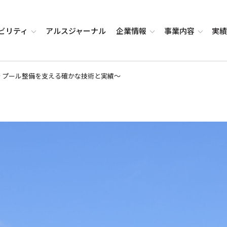
ビリティ
アルス
ジャーナル
企業
情報
事業
内容
実
 プール整備を支える確かな技術と実績～