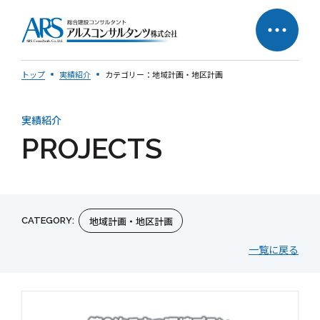
トップ
実績紹介
カテゴリー：地域計画・地区計画
実績紹介
サステナビリティへの
企業理念
PROJECTS
取り組み
社長メッセージ
地域計画・地区計画
CATEGORY:
一覧に戻る
会社概要
営業所一覧
会社の歩み
50周年特設ページ