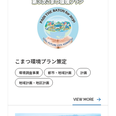
新社屋特設ページ
まちづくり・
社会基盤整備事業
官民連携事業
防災マネジメント事業
インフラ保全事業
環境調査事業
ハイウェイ事業
こまつ環境プラン策定
環境調査事業
都市・地域計画
計画
地域計画・地区計画
VIEW MORE