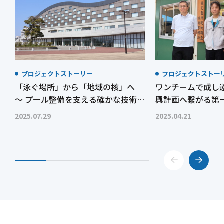
プロジェクトストーリー
プロジェクトストー
「泳ぐ場所」から「地域の核」へ
ワンチームで成し
～ プール整備を支える確かな技術と
興計画へ繋がる第
実績～
登半島地震からの
2025.07.29
2025.04.21
洲市～」