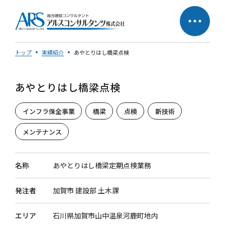
トップ
実績紹介
あやとりはし橋梁点検
あやとりはし橋梁点検
サステナビリティへの
企業理念
取り組み
インフラ保全事業
橋梁
点検
新技術
社長メッセージ
メンテナンス
名称
あやとりはし橋梁定期点検業務
発注者
加賀市 建設部 土木課
会社概要
営業所一覧
エリア
石川県加賀市山中温泉河鹿町地内
会社の歩み
50周年特設ページ