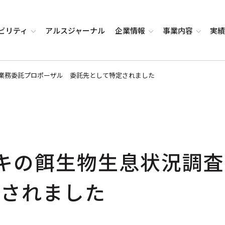
ビリティ
アルス
ジャーナル
企業
情報
事業
内容
実
業務委託プロポーザル 委託先として特定されました
キの餌生物生息状況調
定されました