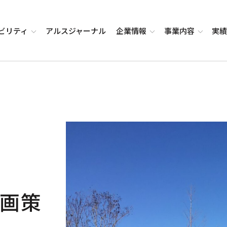
ビリティ
アルス
ジャーナル
企業
情報
事業
内容
実
画策