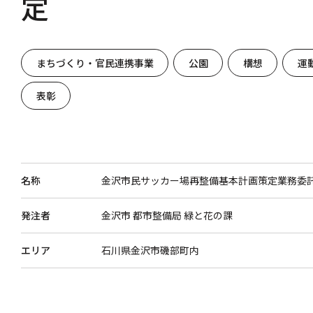
定
まちづくり・官民連携事業
公園
構想
運
表彰
名称
金沢市民サッカー場再整備基本計画策定業務委
発注者
金沢市 都市整備局 緑と花の課
エリア
石川県金沢市磯部町内