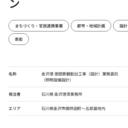
ン
まちづくり・官民連携事業
都市・地域計画
設計
表彰
名称
金沢港 夜間景観創出工事（設計）業務委託
（照明設備設計）
発注者
石川県 金沢港湾事務所
エリア
石川県金沢市御供田町～五郎島地内