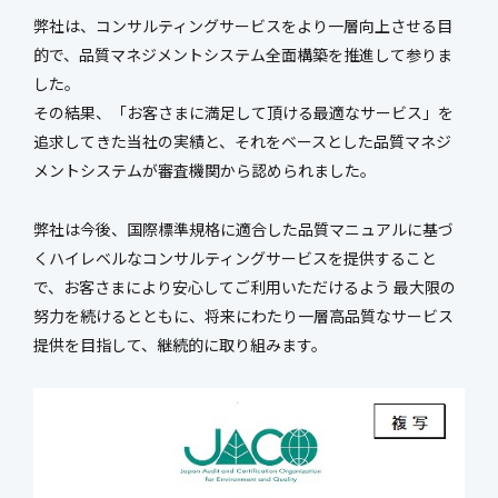
新社屋特設ページ
弊社は、コンサルティングサービスをより一層向上させる目
的で、品質マネジメントシステム全面構築を推進して参りま
した。
その結果、「お客さまに満足して頂ける最適なサービス」を
まちづくり・
追求してきた当社の実績と、それをベースとした品質マネジ
社会基盤整備事業
官民連携事業
メントシステムが審査機関から認められました。
防災マネジメント事業
インフラ保全事業
環境調査事業
ハイウェイ事業
弊社は今後、国際標準規格に適合した品質マニュアルに基づ
くハイレベルなコンサルティングサービスを提供すること
で、お客さまにより安心してご利用いただけるよう 最大限の
努力を続けるとともに、将来にわたり一層高品質なサービス
提供を目指して、継続的に取り組みます。