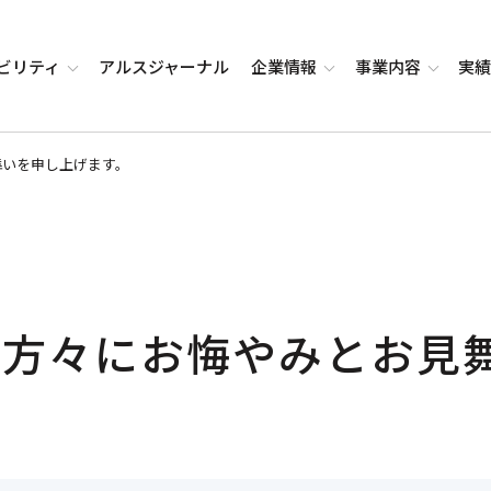
ビリティ
アルス
ジャーナル
企業
情報
事業
内容
実
舞いを申し上げます。
の方々にお悔やみとお見