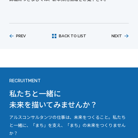
新社屋特設ページ
PREV
BACK TO LIST
NEXT
まちづくり・
社会基盤整備事業
官民連携事業
防災マネジメント事業
インフラ保全事業
環境調査事業
ハイウェイ事業
RECRUITMENT
私たちと一緒に
未来を描いてみませんか？
アルスコンサルタンツの仕事は、未来をつくること。私たち
と一緒に、「まち」を支え、「まち」の未来をつくりません
か？