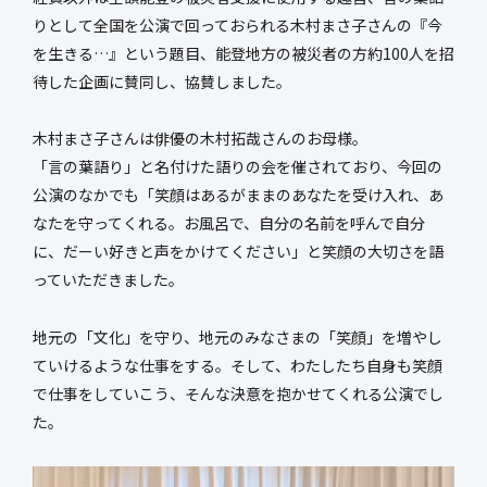
新社屋特設ページ
りとして全国を公演で回っておられる木村まさ子さんの『今
を生きる…』という題目、能登地方の被災者の方約100人を招
待した企画に賛同し、協賛しました。
まちづくり・
木村まさ子さんは俳優の木村拓哉さんのお母様。
社会基盤整備事業
官民連携事業
「言の葉語り」と名付けた語りの会を催されており、今回の
防災マネジメント事業
インフラ保全事業
公演のなかでも「笑顔はあるがままのあなたを受け入れ、あ
環境調査事業
ハイウェイ事業
なたを守ってくれる。お風呂で、自分の名前を呼んで自分
に、だーい好きと声をかけてください」と笑顔の大切さを語
っていただきました。
地元の「文化」を守り、地元のみなさまの「笑顔」を増やし
ていけるような仕事をする。そして、わたしたち自身も笑顔
で仕事をしていこう、そんな決意を抱かせてくれる公演でし
た。