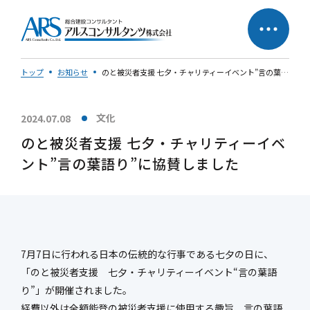
トップ
お知らせ
のと被災者支援 七夕・チャリティーイベント”言の葉語り”に協賛しました
文化
2024.07.08
サステナビリティへの
企業理念
のと被災者支援 七夕・チャリティーイベ
取り組み
ント”言の葉語り”に協賛しました
社長メッセージ
7月7日に行われる日本の伝統的な行事である七夕の日に、
「のと被災者支援 七夕・チャリティーイベント“言の葉語
会社概要
営業所一覧
り”」が開催されました。
会社の歩み
50周年特設ページ
経費以外は全額能登の被災者支援に使用する趣旨、言の葉語