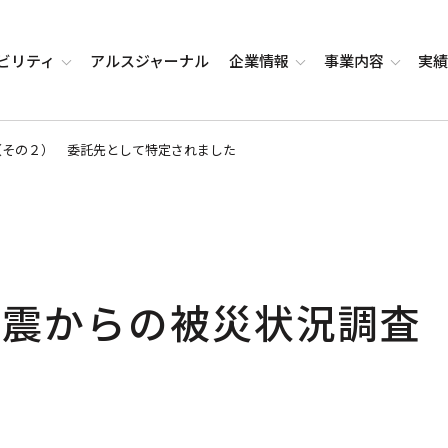
ビリティ
アルス
ジャーナル
企業
情報
事業
内容
実
（その２） 委託先として特定されました
地震からの被災状況調査