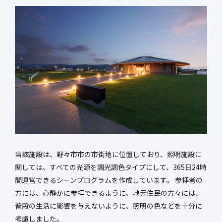
新社屋特設ページ
まちづくり・
社会基盤整備事業
官民連携事業
防災マネジメント事業
インフラ保全事業
環境調査事業
ハイウェイ事業
当該施設は、野々市市の市街地に位置しており、照明施設に
関しては、すべての光源を調光調色タイプにして、365日24時
間運営できるシーンプログラムを作成しています。 参拝者の
方には、心静かに参拝できるように、地元住民の方々には、
普段の生活に影響を与えないように、照明の色などを十分に
考慮しました。