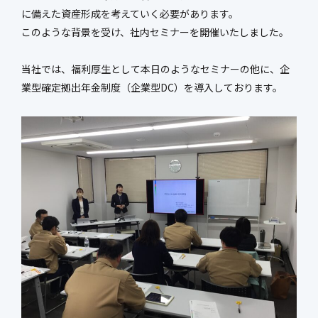
に備えた資産形成を考えていく必要があります。
新社屋特設ページ
このような背景を受け、社内セミナーを開催いたしました。
当社では、福利厚生として本日のようなセミナーの他に、企
業型確定拠出年金制度（企業型DC）を導入しております。
まちづくり・
社会基盤整備事業
官民連携事業
防災マネジメント事業
インフラ保全事業
環境調査事業
ハイウェイ事業