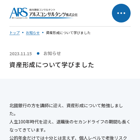
トップ
お知らせ
資産形成について学びました
お知らせ
2023.11.15
サステナビリティへの
企業理念
資産形成について学びました
取り組み
社長メッセージ
北國銀行の方を講師に迎え、資産形成について勉強しまし
た。
人生100年時代を迎え、退職後のセカンドライフの期間も長く
会社概要
営業所一覧
なってきています。
会社の歩み
50周年特設ページ
公的年金だけでは十分とは言えず、個人レベルで老後リスク