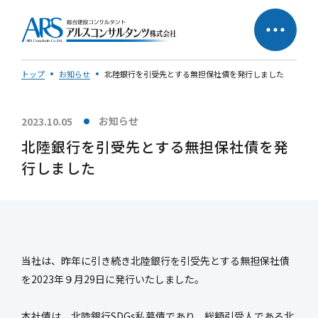
トップ
お知らせ
北陸銀行を引受先とする無担保社債を発行しました
お知らせ
2023.10.05
サステナビリティへの
企業理念
北陸銀行を引受先とする無担保社債を発
取り組み
行しました
社長メッセージ
当社は、昨年に引き続き北陸銀行を引受先とする無担保社債
を2023年９月29日に発行いたしました。
会社概要
営業所一覧
会社の歩み
50周年特設ページ
本社債は、北陸銀行SDGs私募債であり、総額引受人である北