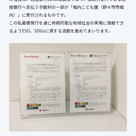
新社屋特設ページ
陸銀行へ支払う手数料の一部が「堀内こども園（野々市市堀
内）」に寄付されるものです。
この私募債発行を通じ持続可能な地域社会の実現に貢献でき
るようESG、SDGsに資する活動を進めてまいります。
まちづくり・
社会基盤整備事業
官民連携事業
防災マネジメント事業
インフラ保全事業
環境調査事業
ハイウェイ事業