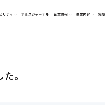
ビリティ
アルス
ジャーナル
企業
情報
事業
内容
実
した。