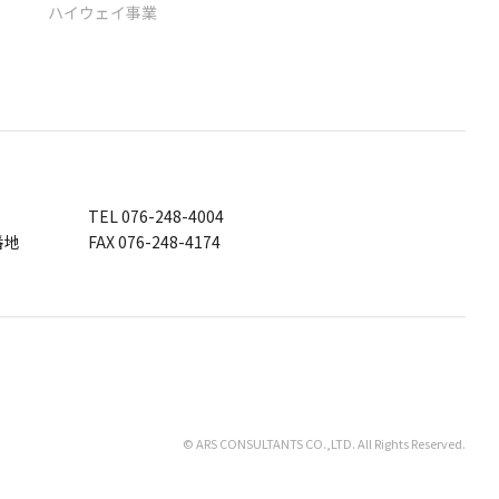
ハイウェイ事業
TEL 076-248-4004
番地
FAX 076-248-4174
©︎ ARS CONSULTANTS CO.,LTD. All Rights Reserved.