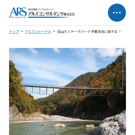
トップ
アルスジャーナル
白山ろくテーマパーク 手取渓谷に架かる「大巻どんど橋」
サステナビリティへの
企業理念
取り組み
社長メッセージ
会社概要
営業所一覧
会社の歩み
50周年特設ページ