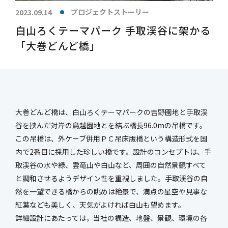
新社屋特設ページ
プロジェクトストーリー
2023.09.14
白山ろくテーマパーク 手取渓谷に架かる
「大巻どんど橋」
まちづくり・
社会基盤整備事業
官民連携事業
防災マネジメント事業
インフラ保全事業
環境調査事業
ハイウェイ事業
大巻どんど橋は、白山ろくテーマパークの吉野園地と手取渓
谷を挟んだ対岸の鳥越園地とを結ぶ橋長96.0mの吊橋です。
この吊橋は、外ケーブ併用ＰＣ吊床版橋という構造形式を国
内で2番目に採用した珍しい橋です。設計のコンセプトは、手
取渓谷の水や緑、雲竜山や白山など、周囲の自然景観すべて
と調和させるようデザイン性を重視しました。手取渓谷の自
然を一望できる橋からの眺めは絶景で、満点の星空や見事な
紅葉なども美しく、天気がよければ白山も望めます。
詳細設計にあたっては，当社の構造、地盤、景観、環境の各