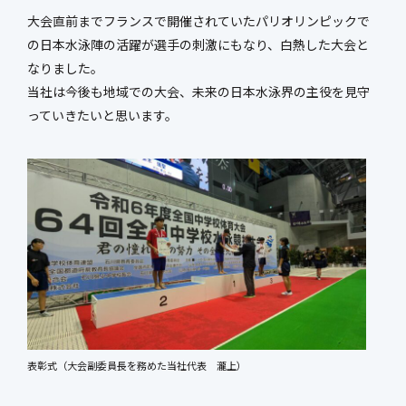
新社屋特設ページ
大会直前までフランスで開催されていたパリオリンピックで
の日本水泳陣の活躍が選手の刺激にもなり、白熱した大会と
なりました。
当社は今後も地域での大会、未来の日本水泳界の主役を見守
まちづくり・
っていきたいと思います。
社会基盤整備事業
官民連携事業
防災マネジメント事業
インフラ保全事業
環境調査事業
ハイウェイ事業
表彰式（大会副委員長を務めた当社代表 瀧上）