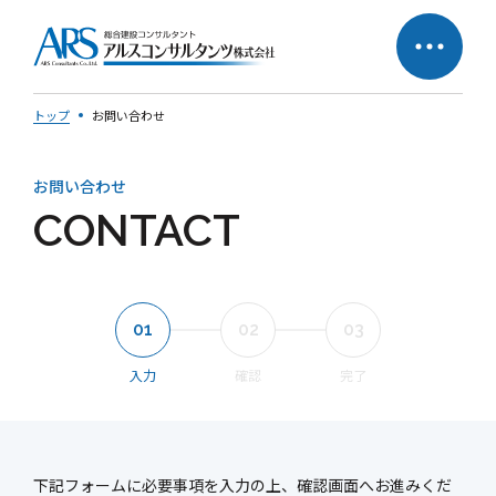
トップ
お問い合わせ
お問い合わせ
サステナビリティへの
企業理念
CONTACT
取り組み
社長メッセージ
01
02
03
入力
確認
完了
会社概要
営業所一覧
会社の歩み
50周年特設ページ
下記フォームに必要事項を入力の上、確認画面へお進みくだ