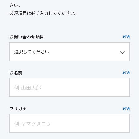
さい。
新社屋特設ページ
必須項目は必ず入力してください。
お問い合わせ項目
必須
まちづくり・
社会基盤整備事業
官民連携事業
防災マネジメント事業
インフラ保全事業
環境調査事業
ハイウェイ事業
お名前
必須
フリガナ
必須